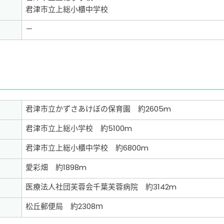
君津市立上総小櫃中学校
－
君津市立かずさあけぼの保育園 約2605m
君津市立上総小学校 約5100m
君津市立上総小櫃中学校 約6800m
愛彩畑 約1898m
医療法人社団芙蓉会千葉芙蓉病院 約3142m
松丘郵便局 約2308ｍ