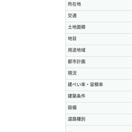
所在地
交通
土地面積
地目
用途地域
都市計画
現況
建ぺい率・容積率
建築条件
設備
道路種別