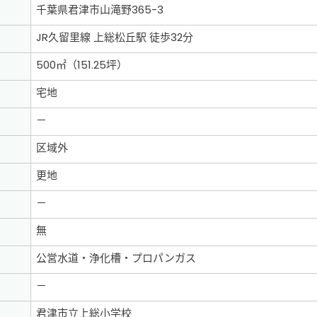
千葉県君津市山滝野365-3
JR久留里線 上総松丘駅 徒歩32分
500㎡（151.25坪）
宅地
－
区域外
更地
－
無
公営水道・浄化槽・プロパンガス
－
君津市立上総小学校