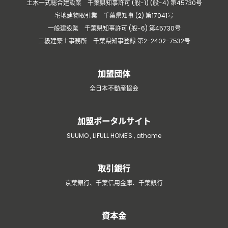
土木一式総合建設業 千葉県知事許可 (般-1) (般-4) 第45730号
宅地建物取引業 千葉県知事 (2) 第17041号
一般建設業 千葉県知事許可 (般-6) 第45730号
二級建築士事務所 千葉県知事登録 第2-2402-7532号
加盟団体
全日本不動産協会
加盟ポータルサイト
SUUMO , LIFULL HOME'S , athome
取引銀行
京葉銀行、千葉信用金庫、千葉銀行
資本金