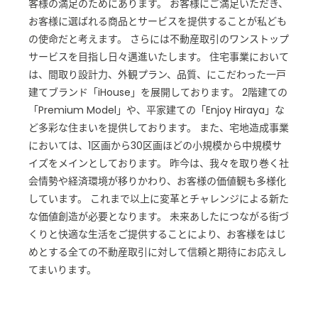
客様の満足のためにあります。 お客様にご満足いただき、
お客様に選ばれる商品とサービスを提供することが私ども
の使命だと考えます。 さらには不動産取引のワンストップ
サービスを目指し日々邁進いたします。 住宅事業において
は、間取り設計力、外観プラン、品質、にこだわった一戸
建てブランド「iHouse」を展開しております。 2階建ての
「Premium Model」や、平家建ての「Enjoy Hiraya」な
ど多彩な住まいを提供しております。 また、宅地造成事業
においては、1区画から30区画ほどの小規模から中規模サ
イズをメインとしております。 昨今は、我々を取り巻く社
会情勢や経済環境が移りかわり、お客様の価値観も多様化
しています。 これまで以上に変革とチャレンジによる新た
な価値創造が必要となります。 未来あしたにつながる街づ
くりと快適な生活をご提供することにより、お客様をはじ
めとする全ての不動産取引に対して信頼と期待にお応えし
てまいります。