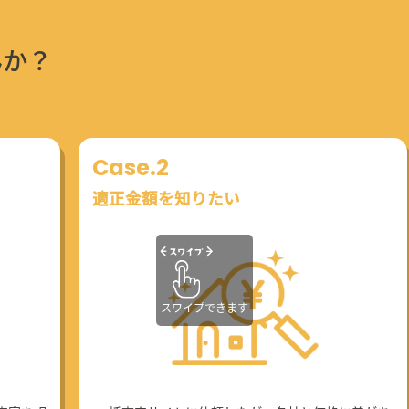
んか？
Case.2
適正金額を知りたい
スワイプできます