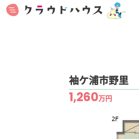
袖ケ浦市野里
1,260
万円