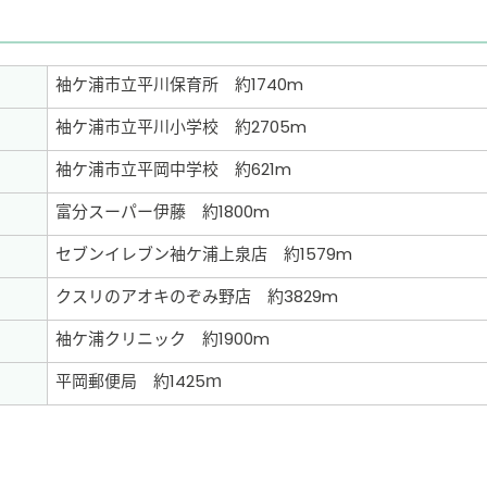
袖ケ浦市立平川保育所 約1740m
袖ケ浦市立平川小学校 約2705m
袖ケ浦市立平岡中学校 約621m
富分スーパー伊藤 約1800m
セブンイレブン袖ケ浦上泉店 約1579m
クスリのアオキのぞみ野店 約3829m
袖ケ浦クリニック 約1900m
平岡郵便局 約1425ｍ