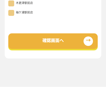
木更津駅前店
袖ケ浦駅前店
→