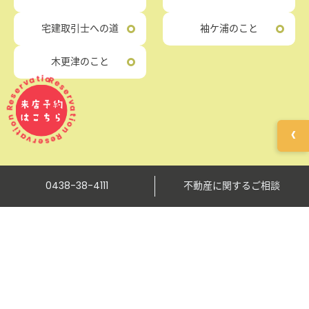
宅建取引士への道
袖ケ浦のこと
木更津のこと
servation Reservation Reservation
来店予約
はこちら
‹
0438-38-4111
不動産に関するご相談