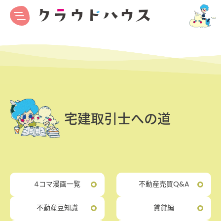
宅建取引士への道
4コマ漫画一覧
不動産売買Q&A
不動産豆知識
賃貸編