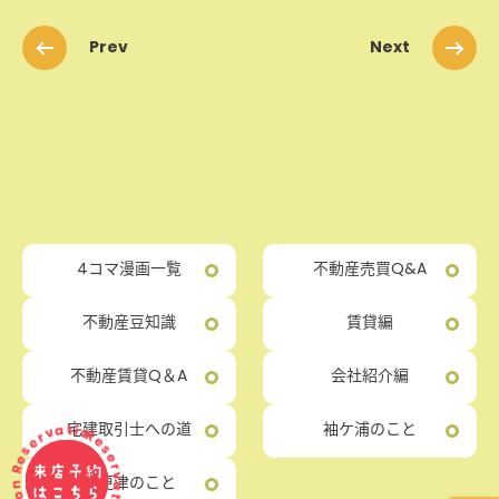
Prev
Next
4コマ漫画一覧
不動産売買Q&A
不動産豆知識
賃貸編
不動産賃貸Q＆A
会社紹介編
ervation Reservation Reservation
宅建取引士への道
袖ケ浦のこと
来店予約
木更津のこと
はこちら