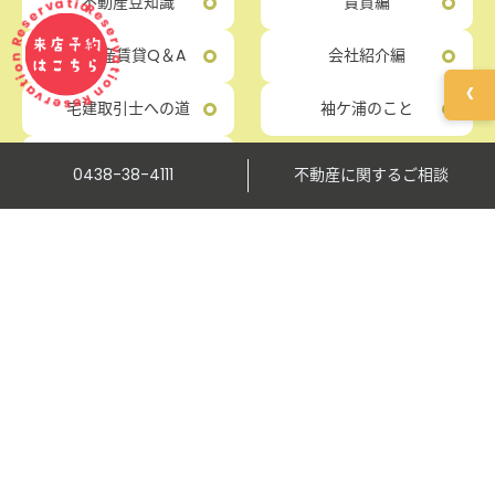
ervation Reservation Reservation
不動産豆知識
賃貸編
来店予約
不動産賃貸Q＆A
会社紹介編
はこちら
‹
宅建取引士への道
袖ケ浦のこと
木更津のこと
0438-38-4111
不動産に関するご相談