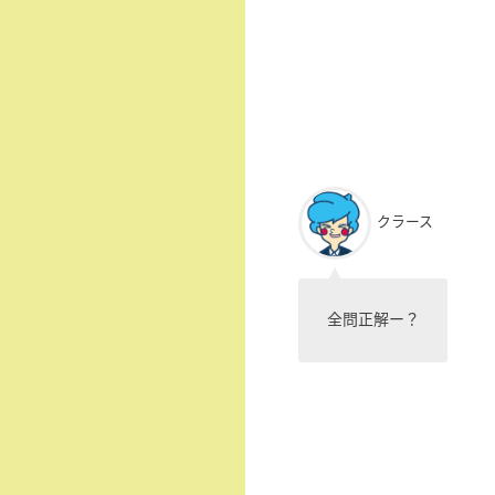
クラース
全問正解ー？