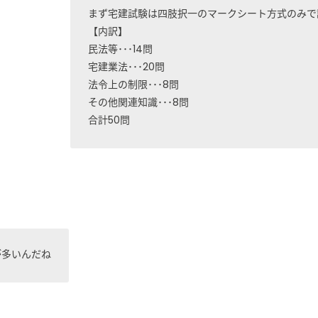
まず宅建試験は四肢択一のマークシート方式のみで
【内訳】
民法等･･･14問
宅建業法･･･20問
法令上の制限･･･8問
その他関連知識･･･8問
合計50問
が多いんだね