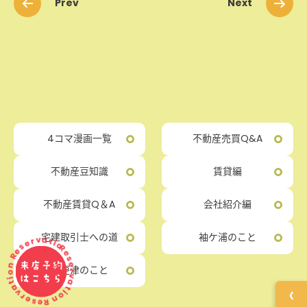
Prev
Next
4コマ漫画一覧
不動産売買Q&A
不動産豆知識
賃貸編
不動産賃貸Q＆A
会社紹介編
rvation Reservation Reservation
宅建取引士への道
袖ケ浦のこと
来店予約
木更津のこと
はこちら
‹